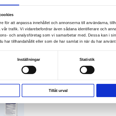
T+ 60
600 mg Trigozi
cookies
Magnesium, Vita
e för att anpassa innehållet och annonserna till användarna, tillh
Biotin og Vitam
vår trafik. Vi vidarebefordrar även sådana identifierare och anna
nnons- och analysföretag som vi samarbetar med. Dessa kan i sin
T+ 600 mg:
har tillhandahållit eller som de har samlat in när du har använt 
Abonneman
Inställningar
Statistik
60 tabletter
Gratis frakt
Utan bindnin
Tillåt urval