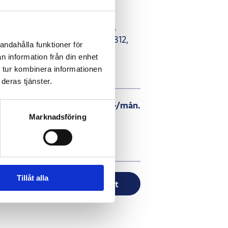
0 mg
m® Fenugreek per dag + Zink,
min B1, B2, B3, B5, B6, B9, B12,
andahålla funktioner för
in D3.
n information från din enhet
 tur kombinera informationen
deras tjänster.
g u. bindning
349:-/mån.
Marknadsföring
 levereras varannan mån.
gstid
Tillåt alla
Fortsätt