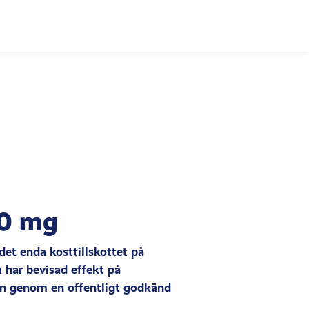
00 mg
et enda kosttillskottet på
har bevisad effekt på
ån genom en offentligt godkänd