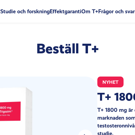
Studie och forskning
Effektgaranti
Om T+
Frågor och svar
Beställ T+
NYHET
T+ 18
T+ 1800 mg är d
marknaden som 
testosteronniv
studie.