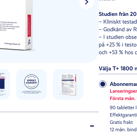
Studien från 20
– Kliniskt testa
– Godkänd av R
– I studien obs
på +25 % i test
och +53 % hos d
Välja T+ 1800 m
Abonneman
Lanseringse
Första mån. 
90 tabletter 
Effektgaranti
Gratis frakt
12 mån. bind