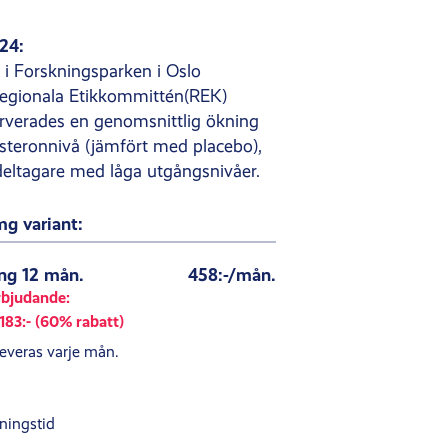
24:
d i Forskningsparken i Oslo
egionala Etikkommittén(REK)
erverades en genomsnittlig ökning
osteronnivå (jämfört med placebo),
eltagare med låga utgångsnivåer.
g variant:
g 12 mån.
458:-/mån.
rbjudande:
183:- (60% rabatt)
leveras varje mån.
ningstid