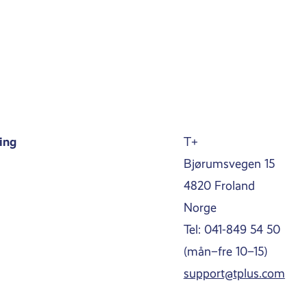
ing
T+
Bjørumsvegen 15
4820 Froland
Norge
Tel: 041-849 54 50
(mån–fre 10–15)
support@tplus.com