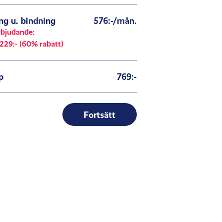
g u. bindning
576:-/mån.
rbjudande:
229:- (60% rabatt)
p
769:-
Fortsätt