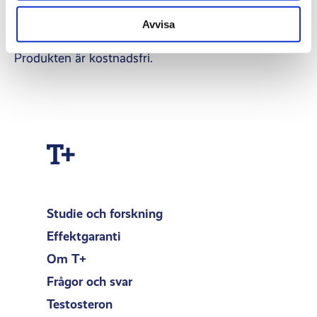
Om du vill använda Quicktest Testosteron
hemmatest för att mäta effekten av T+ 1800 mg –
Avvisa
kom ihåg att lägga till det i din beställning.
Produkten är kostnadsfri.
Studie och forskning
Effektgaranti
Om T+
Frågor och svar
Testosteron