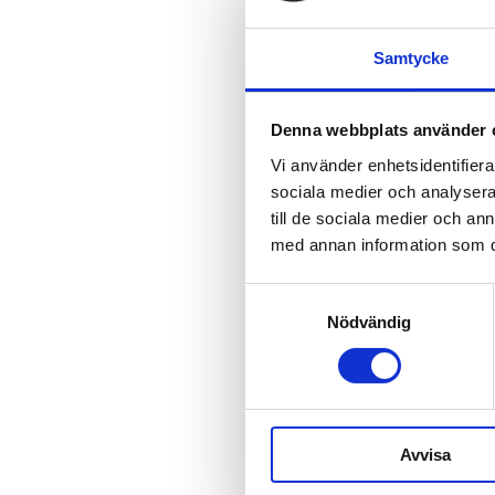
Med vänliga h
T+ kundservi
Samtycke
Denna webbplats använder 
Vi använder enhetsidentifierar
sociala medier och analysera 
till de sociala medier och a
med annan information som du 
Samtyckesval
Nödvändig
Studie och forskn
Effektgaranti
Om T+
Avvisa
Frågor och svar