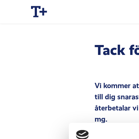
Tack fö
Vi kommer att
till dig snar
återbetalar v
mg.