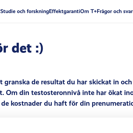
Studie och forskning
Effektgaranti
Om T+
Frågor och svar
r det :)
 granska de resultat du har skickat in o
ast. Om din testosteronnivå inte har ökat i
i de kostnader du haft för din prenumerat