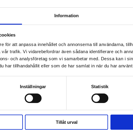
älsningar
ce
Information
cookies
e för att anpassa innehållet och annonserna till användarna, tillh
vår trafik. Vi vidarebefordrar även sådana identifierare och anna
nnons- och analysföretag som vi samarbetar med. Dessa kan i sin
har tillhandahållit eller som de har samlat in när du har använt 
Inställningar
Statistik
ing
T+
Bjørumsvegen 15
4820 Froland
Tillåt urval
Norge