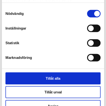
samlat in när du har använt deras tjänster.
Aktuelt
Samtyckesval
Beställ T+
Nödvändig
Cookies
Inställningar
Allmänna köpvillkor
Integritetspolicy
Statistik
Kontakta oss
Marknadsföring
T+
Bjørumsvegen 15
Tillåt alla
4820 Froland
Norge
Tillåt urval
Tel: 041-849 54 50
Avvisa