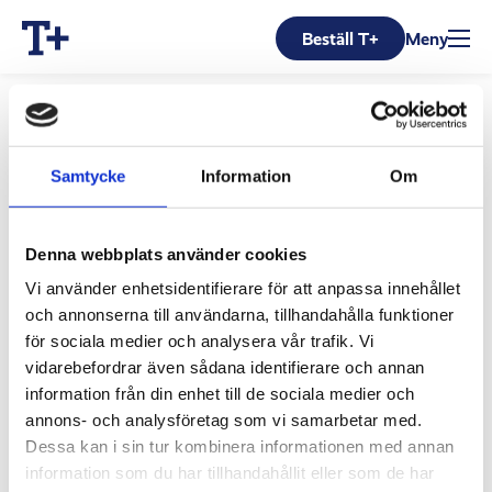
Beställ T+
Meny
Samtycke
Information
Om
Denna webbplats använder cookies
Studie och forskning
Vi använder enhetsidentifierare för att anpassa innehållet
Effektgaranti
och annonserna till användarna, tillhandahålla funktioner
Om T+
för sociala medier och analysera vår trafik. Vi
Frågor och svar
vidarebefordrar även sådana identifierare och annan
information från din enhet till de sociala medier och
Testosteron
annons- och analysföretag som vi samarbetar med.
Kosttillskott
Dessa kan i sin tur kombinera informationen med annan
Testosterontestet
information som du har tillhandahållit eller som de har