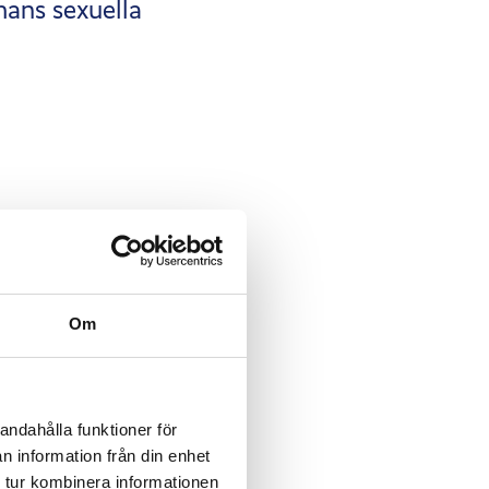
ans sexuella
ängningar,
e kan dämpa
iska problem
Om
 tur kan skapa
nskning av
andahålla funktioner för
n information från din enhet
 tur kombinera informationen