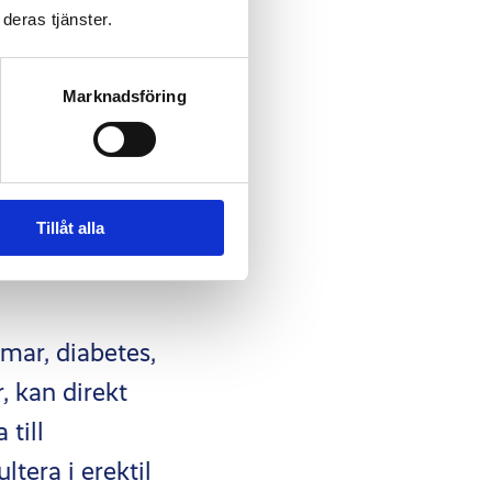
blem kan också
deras tjänster.
a bekymmer
o.
Marknadsföring
 också spela
Tillåt alla
mar, diabetes,
, kan direkt
 till
tera i erektil