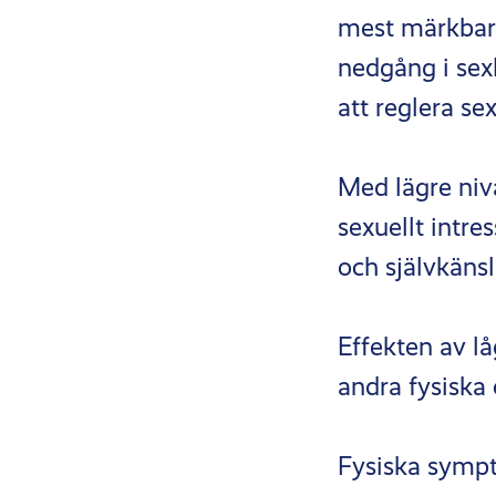
mest märkbara
nedgång i sexlu
att reglera sex
Med lägre niv
sexuellt intre
och självkänsl
Effekten av lå
andra fysiska
Fysiska sympt