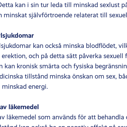
etta kan i sin tur leda till minskad sexlust 
h minskat självförtroende relaterat till sexuel
rlsjukdomar
lsjukdomar kan också minska blodflödet, vilk
erektion, och på detta sätt påverka sexuell 
m kan kronisk smärta och fysiska begränsnin
icinska tillstånd minska önskan om sex, bå
 minskad energi.
 av läkemedel
av läkemedel som används för att behandla 