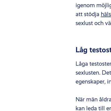
igenom möjli
att stödja
häl
sexlust och v
Låg testos
Låga testoste
sexlusten. De
egenskaper, in
När män åldras
kan leda till 