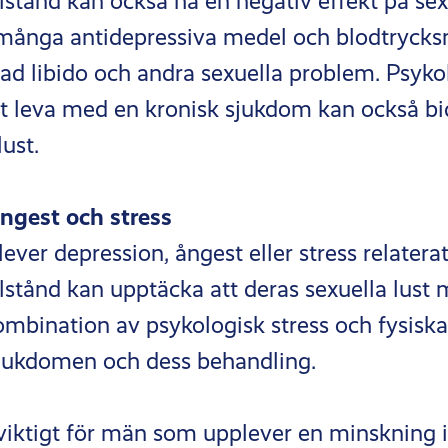
lstånd kan också ha en negativ effekt på sexl
många antidepressiva medel och blodtrycks
kad libido och andra sexuella problem. Psyko
t leva med en kronisk sjukdom kan också bidr
ust.
ngest och stress
er depression, ångest eller stress relaterat t
lstånd kan upptäcka att deras sexuella lust 
ombination av psykologisk stress och fysiska
jukdomen och dess behandling.
 viktigt för män som upplever en minskning i