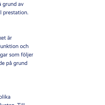
på grund av
l prestation.
et är
funktion och
gar som följer
de på grund
olika