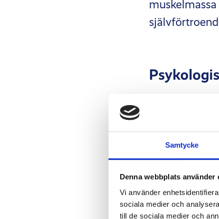
muskelmassa k
självförtroend
Psykologis
Psykologiskt 
irritabilitet 
sexlusten. De
Samtycke
med sexuell pr
en negativ spi
Denna webbplats använder 
libido.
Vi använder enhetsidentifierar
sociala medier och analysera 
till de sociala medier och a