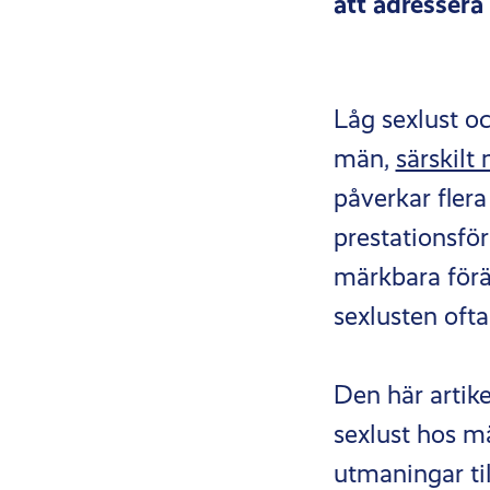
att adressera
Låg sexlust o
män,
särskilt 
påverkar flera
prestationsför
märkbara förä
sexlusten ofta
Den här artike
sexlust hos m
utmaningar til