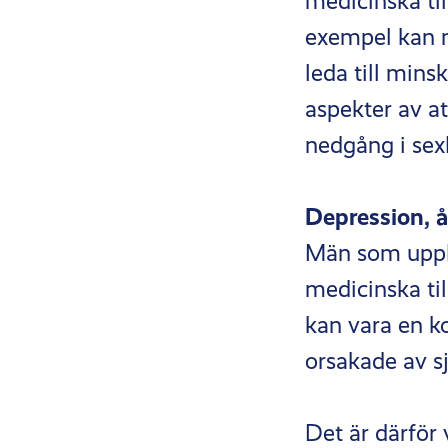
medicinska til
exempel kan 
leda till mins
aspekter av at
nedgång i sexl
Depression, å
Män som upplev
medicinska til
kan vara en k
orsakade av s
Det är därför