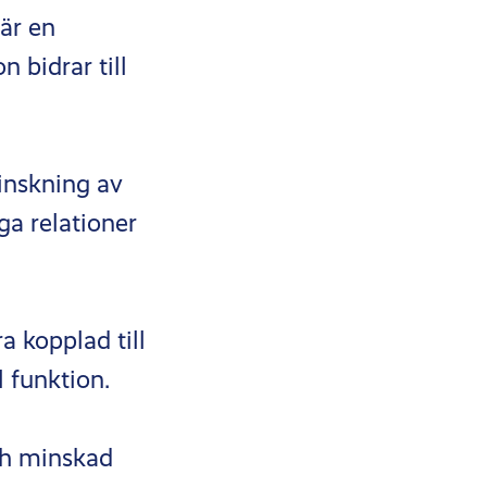
är en
n bidrar till
inskning av
ga relationer
a kopplad till
 funktion.
ch minskad