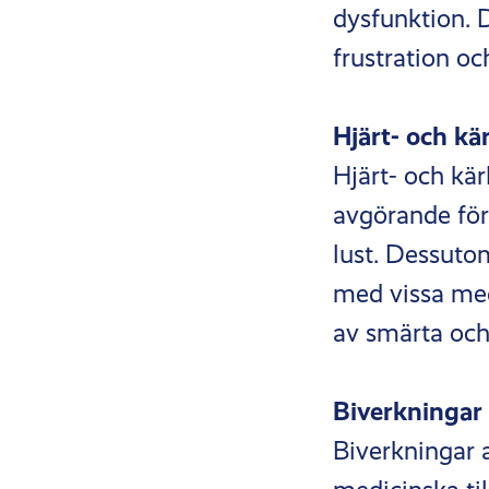
dysfunktion. D
frustration oc
Hjärt- och kä
Hjärt- och kär
avgörande för 
lust. Dessuto
med vissa med
av smärta och
Biverkningar
Biverkningar 